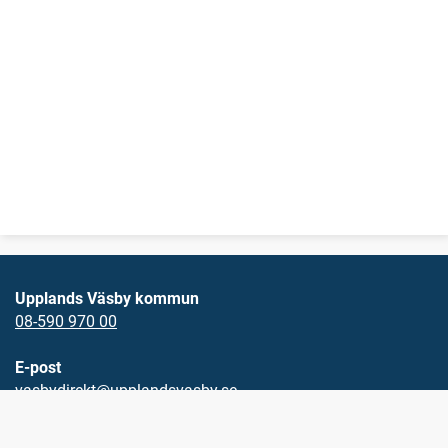
Upplands Väsby kommun
08-590 970 00
E-post
vasbydirekt@upplandsvasby.se
Öppettider