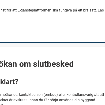
het för att E-tjänsteplattformen ska fungera på ett bra sätt.
Läs 
GÅ DIREKT TILL HUVUDINNEH
ökan om slutbesked
klart?
m sökande, kontaktperson (ombud) eller kontrollansvarig att att
ektet är avslutat. Innan du får börja använda din byggnad