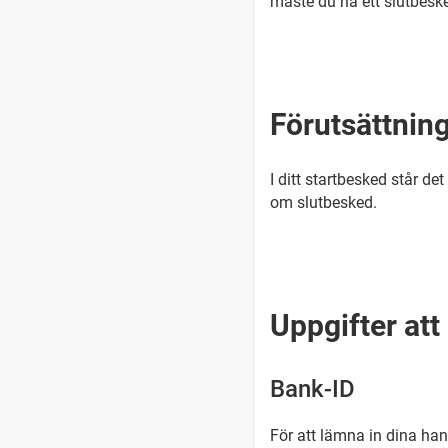
måste du ha ett slutbesk
Förutsättnin
I ditt startbesked står d
om slutbesked.
Uppgifter att 
Bank-ID
För att lämna in dina han