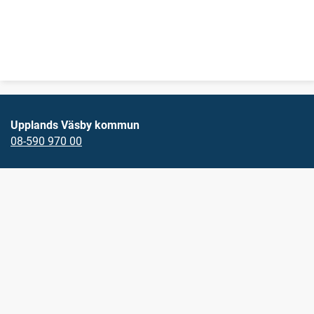
Upplands Väsby kommun
08-590 970 00
E-post
vasbydirekt@upplandsvasby.se
Öppettider
måndag-onsdag 08.00-17.00
torsdag 08.00-18.00
fredag 08.00-15.15