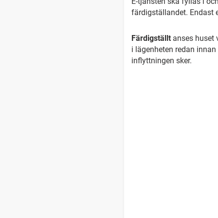
E-tjänsten ska fyllas i o
färdigställandet. Endast 
Färdigställt
anses huset va
i lägenheten redan innan 
inflyttningen sker.