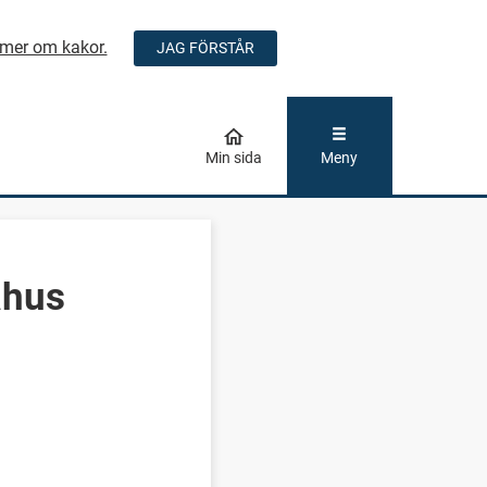
mer om kakor.
JAG FÖRSTÅR
ÅLLET
Min sida
Meny
åhus