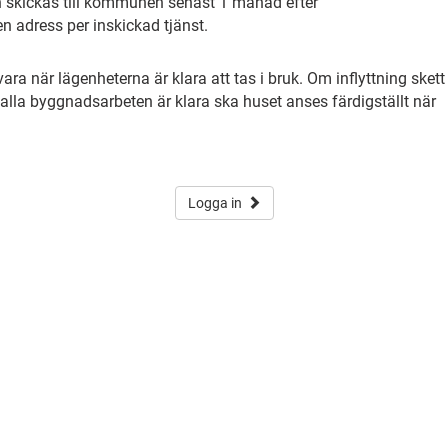
ch skickas till kommunen senast 1 månad efter
en adress per inskickad tjänst.
ra när lägenheterna är klara att tas i bruk. Om inflyttning skett
alla byggnadsarbeten är klara ska huset anses färdigställt när
Logga in