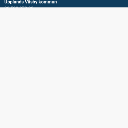
Upplands Väsby kommun
08-590 970 00
E-post
vasbydirekt@upplandsvasby.se
Öppettider
måndag-onsdag 08.00-17.00
torsdag 08.00-18.00
fredag 08.00-15.15
Organisationsnummer: 212000-0019
Postadress
194 80 Upplands väsby