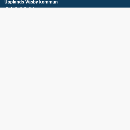
Upplands Väsby kommun
08-590 970 00
E-post
vasbydirekt@upplandsvasby.se
Öppettider
måndag-onsdag 08.00-17.00
torsdag 08.00-18.00
fredag 08.00-15.15
Organisationsnummer: 212000-0019
Postadress
194 80 Upplands väsby