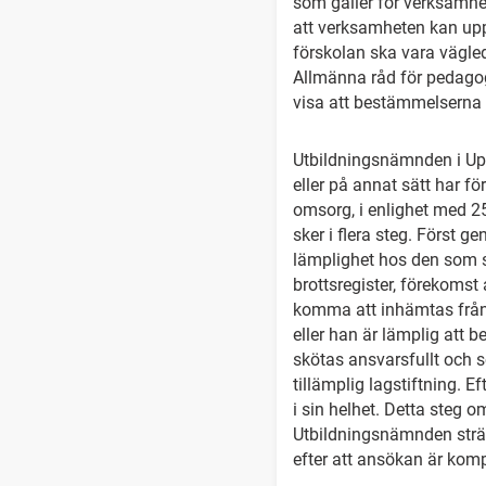
som gäller för verksamhe
att verksamheten kan upp
förskolan ska vara vägle
Allmänna råd för pedago
visa att bestämmelserna i
Utbildningsnämnden i U
eller på annat sätt har fö
omsorg, i enlighet med 2
sker i flera steg. Först 
lämplighet hos den som s
brottsregister, förekomst
komma att inhämtas från
eller han är lämplig att
skötas ansvarsfullt och sö
tillämplig lagstiftning. 
i sin helhet. Detta steg 
Utbildningsnämnden sträv
efter att ansökan är komp