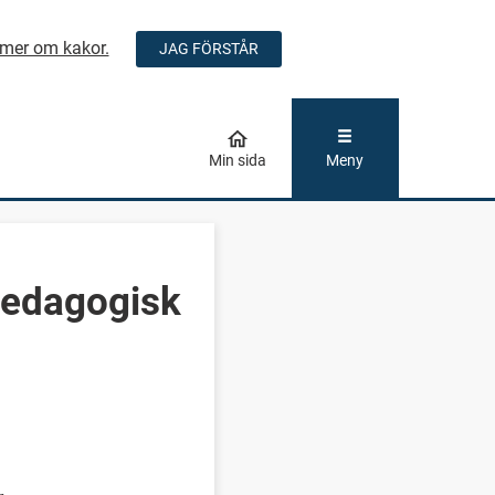
mer om kakor.
JAG FÖRSTÅR
ÅLLET
Min sida
Meny
 pedagogisk