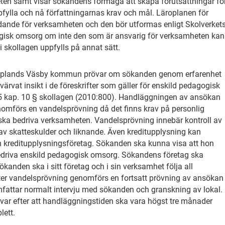
ten samt visar sökandens förmåga att skapa förutsättningar fö
fylla och nå författningarnas krav och mål. Läroplanen för
dande för verksamheten och den bör utformas enligt Skolverket
gisk omsorg om inte den som är ansvarig för verksamheten kan
 skollagen uppfylls på annat sätt.
pplands Väsby kommun prövar om sökanden genom erfarenhet
rvärvat insikt i de föreskrifter som gäller för enskild pedagogisk
5 kap. 10 § skollagen (2010:800). Handläggningen av ansökan
genomförs en vandelsprövning då det finns krav på personlig
ka bedriva verksamheten. Vandelsprövning innebär kontroll av
 av skatteskulder och liknande. Även kreditupplysning kan
 kreditupplysningsföretag. Sökanden ska kunna visa att hon
 bedriva enskild pedagogisk omsorg. Sökandens företag ska
kanden ska i sitt företag och i sin verksamhet följa all
Efter vandelsprövning genomförs en fortsatt prövning av ansökan
omfattar normalt intervju med sökanden och granskning av lokal.
ar efter att handläggningstiden ska vara högst tre månader
lett.