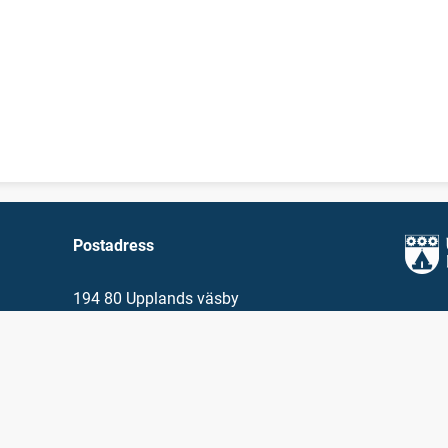
Postadress
194 80 Upplands väsby
Besöksadress
Dragonvägen 86