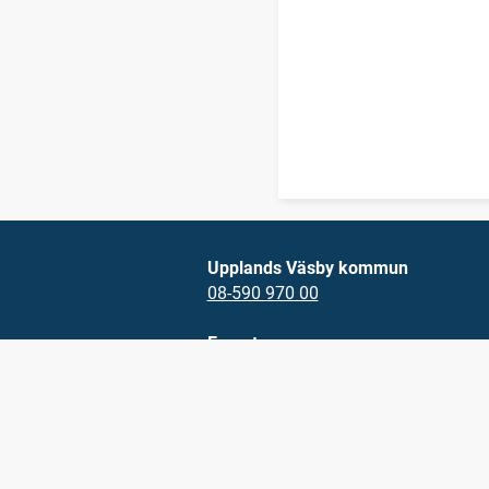
Upplands Väsby kommun
08-590 970 00
E-post
vasbydirekt@upplandsvasby.se
Öppettider
måndag-onsdag 08.00-17.00