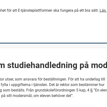
het för att E-tjänsteplattformen ska fungera på ett bra sätt.
Läs 
GÅ DIREKT TILL HUVUDINNEH
m studiehandledning på mo
ktor utser, som ansvara för beställningen. För att ha underlag till
fylla i uppgifterna i tjänsten. Det är rektor som bestämmer hur
 som beställs. Från grundskoleförordningen 5 kap, 4 § ”En elev
 på sitt modersmål, om eleven behöver det”.