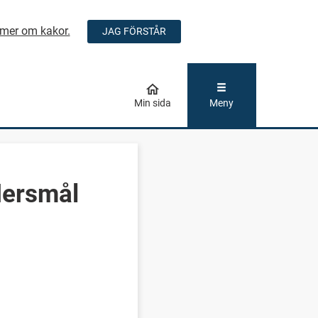
mer om kakor.
JAG FÖRSTÅR
ÅLLET
Min sida
Meny
dersmål